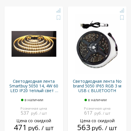
Светодиодная лента
Светодиодная лента No
Smartbuy 5050 14, 4W 60
brand 5050 IP65 RGB 3 м
LED IP20 теплый свет 5
USB с BLUETOOTH
м (SBL-IP20-14_4-WW)
в наличии
в наличии
Розничная цена
Розничная цена
537
617
руб. / шт
руб. / шт
Цена со скидкой
Цена со скидкой
471
563
руб. / шт
руб. / шт