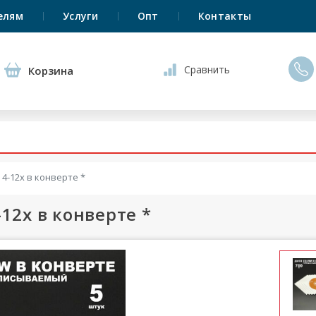
елям
Услуги
Опт
Контакты
Сравнить
Корзина
4-12x в конверте *
12x в конверте *