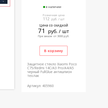
в наличии
Розничная цена
112
руб. / шт
Цена со скидкой
71
руб. / шт
При заказе от 3000 руб.
Защитное стекло Xiaomi Poco
C75/Redmi 14C/A3 Pro/A4/A5
черный FullGlue антишпион
тех.пак
Артикул: 405960