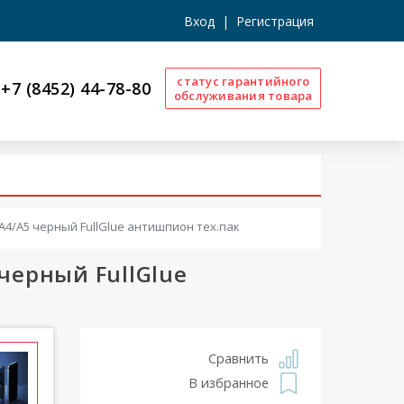
Вход
|
Регистрация
статус гарантийного
+7 (8452) 44-78-80
обслуживания товара
/A4/A5 черный FullGlue антишпион тех.пак
 черный FullGlue
Сравнить
В избранное