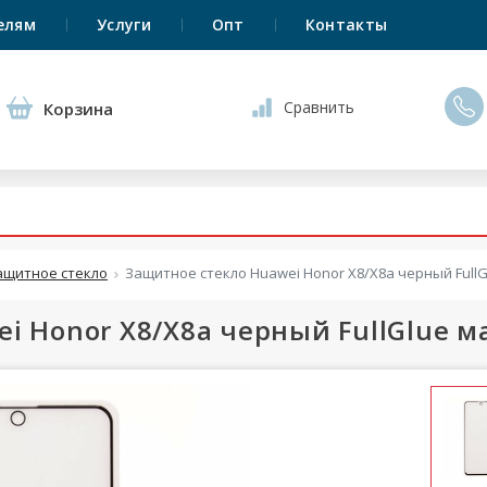
елям
Услуги
Опт
Контакты
Сравнить
Корзина
ащитное стекло
Защитное стекло Huawei Honor X8/X8a черный Full
i Honor X8/X8a черный FullGlue м