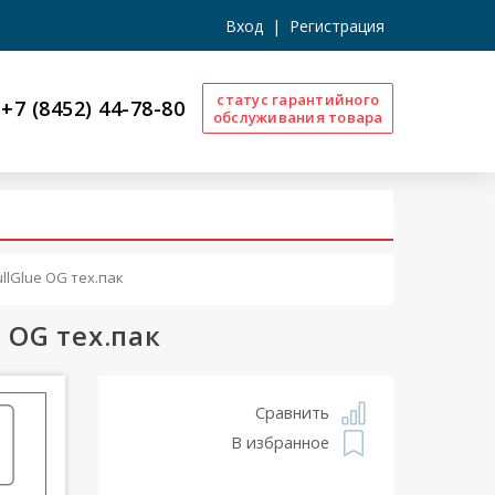
Вход
|
Регистрация
статус гарантийного
+7 (8452) 44-78-80
обслуживания товара
llGlue OG тех.пак
 OG тех.пак
Сравнить
В избранное