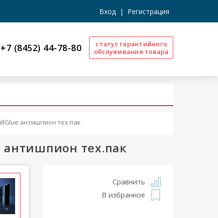
Вход
|
Регистрация
статус гарантийного
+7 (8452) 44-78-80
обслуживания товара
ullGlue антишпион тех.пак
e антишпион тех.пак
Сравнить
В избранное