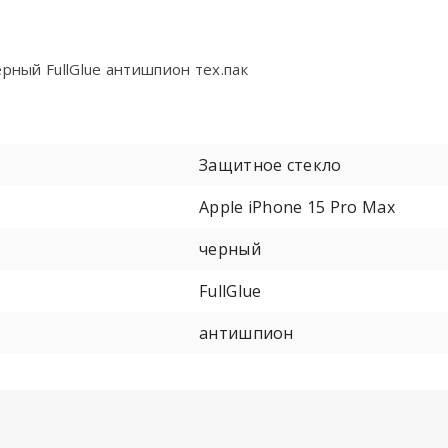
рный FullGlue антишпион тех.пак
Защитное стекло
Apple iPhone 15 Pro Max
черный
FullGlue
антишпион