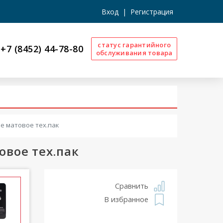
Вход
|
Регистрация
статус гарантийного
+7 (8452) 44-78-80
обслуживания товара
ue матовое тех.пак
овое тех.пак
Сравнить
В избранное