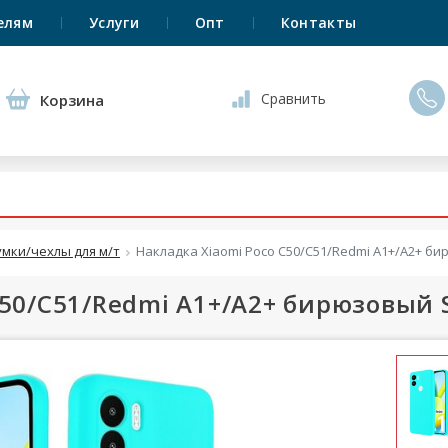
елям
Услуги
Опт
Контакты
Сравнить
Корзина
умки/чехлы для м/т
Накладка Xiaomi Poco C50/C51/Redmi A1+/A2+ бирю
50/C51/Redmi A1+/A2+ бирюзовый Sil