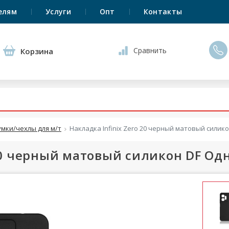
елям
Услуги
Опт
Контакты
Сравнить
Корзина
умки/чехлы для м/т
Накладка Infinix Zero 20 черный матовый сили
 20 черный матовый силикон DF О