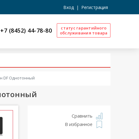
Вход
|
Регистрация
статус гарантийного
+7 (8452) 44-78-80
обслуживания товара
кон DF Однотонный
днотонный
Сравнить
В избранное