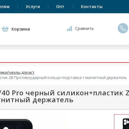
елям
Услуги
Опт
Контакты
Сравнить
Корзина
умки/чехлы для м/т
пластик ZB Противоударный кольцо-подставка + магнитный держатель
40/40 Pro черный силикон+пластик
агнитный держатель