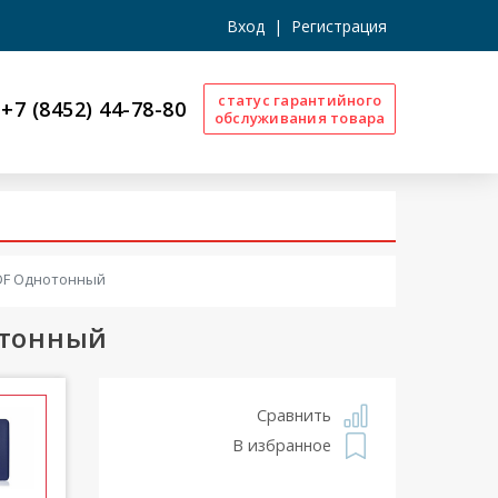
Вход
|
Регистрация
статус гарантийного
+7 (8452) 44-78-80
обслуживания товара
н DF Однотонный
отонный
Сравнить
В избранное