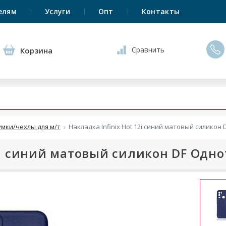
елям
Услуги
Опт
Контакты
Сравнить
Корзина
умки/чехлы для м/т
Накладка Infinix Hot 12i синий матовый силико
12i синий матовый силикон DF Одн