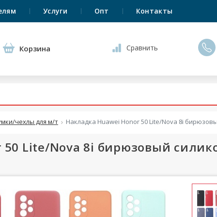
елям
Услуги
Опт
Контакты
Сравнить
Корзина
умки/чехлы для м/т
Накладка Huawei Honor 50 Lite/Nova 8i бирюзов
 50 Lite/Nova 8i бирюзовый силик