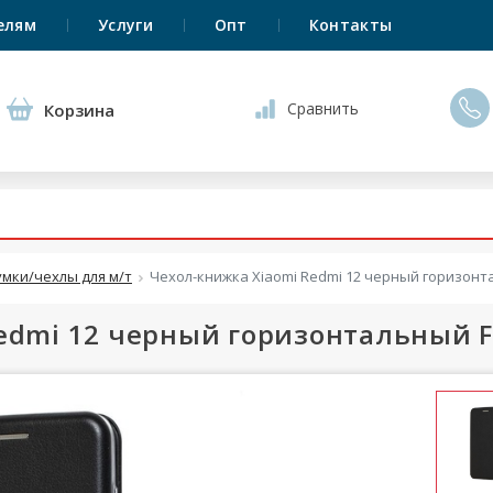
елям
Услуги
Опт
Контакты
Сравнить
Корзина
умки/чехлы для м/т
Чехол-книжка Xiaomi Redmi 12 черный горизонт
edmi 12 черный горизонтальный F