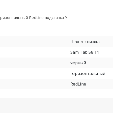
оризонтальный RedLine подставка Y
Чехол-книжка
Sam Tab S8 11
черный
горизонтальный
RedLine