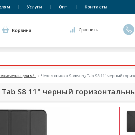
елям
Услуги
Опт
Контакты
Сравнить
Корзина
умки/чехлы для м/т
Чехол-книжка Samsung Tab S8 11" черный гориз
Tab S8 11" черный горизонтальны