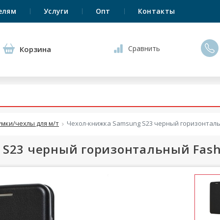
елям
Услуги
Опт
Контакты
Сравнить
Корзина
умки/чехлы для м/т
Чехол-книжка Samsung S23 черный горизонталь
 S23 черный горизонтальный Fash