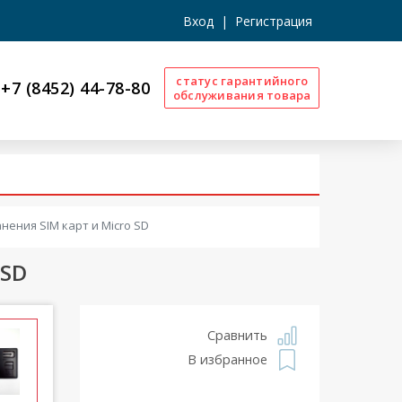
Вход
|
Регистрация
статус гарантийного
+7 (8452) 44-78-80
обслуживания товара
нения SIM карт и Micro SD
 SD
Сравнить
В избранное