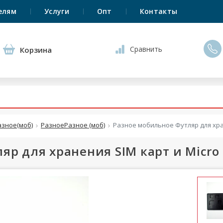
елям
Услуги
Опт
Контакты
Сравнить
Корзина
азное(моб)
РазноеРазное (моб)
Разное мобильное Футляр для хра
яр для хранения SIM карт и Micro