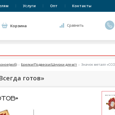
елям
Услуги
Опт
Контакты
Сравнить
Корзина
азное(моб)
Брелки/Подвески/Шнурки для м/т
Значок металл «СССР
Всегда готов»