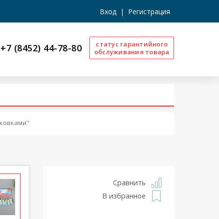
Вход
|
Регистрация
статус гарантийного
+7 (8452) 44-78-80
обслуживания товара
рковками"
Сравнить
В избранное