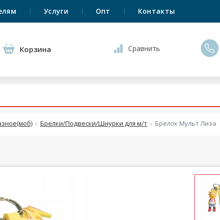
елям
Услуги
Опт
Контакты
Сравнить
Корзина
азное(моб)
Брелки/Подвески/Шнурки для м/т
Брелок Мульт Лиза