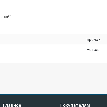
теной"
Брелок
металл
Главное
Покупателям