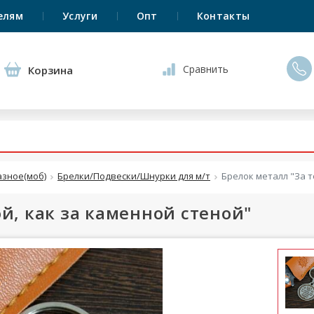
елям
Услуги
Опт
Контакты
Сравнить
Корзина
азное(моб)
Брелки/Подвески/Шнурки для м/т
Брелок металл "За т
й, как за каменной стеной"