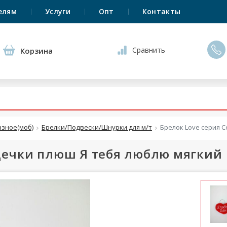
елям
Услуги
Опт
Контакты
Сравнить
Корзина
азное(моб)
Брелки/Подвески/Шнурки для м/т
Брелок Love серия 
рдечки плюш Я тебя люблю мягкий