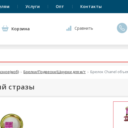
елям
Услуги
Опт
Контакты
Сравнить
Корзина
азное(моб)
Брелки/Подвески/Шнурки для м/т
Брелок Chanel объ
ый стразы