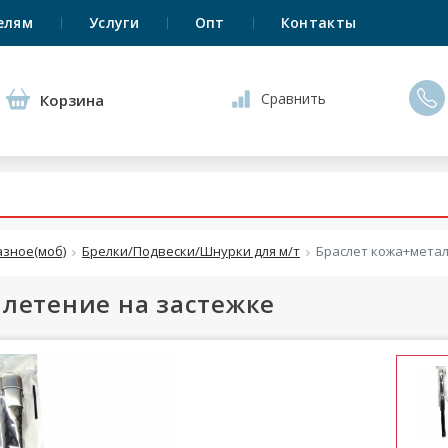
елям
Услуги
Опт
Контакты
Сравнить
Корзина
азное(моб)
Брелки/Подвески/Шнурки для м/т
Браслет кожа+метал
летение на застежке