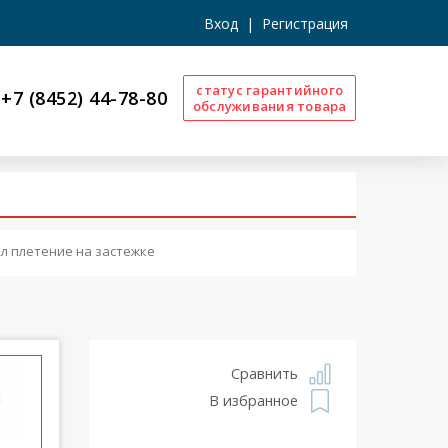
Вход
|
Регистрация
статус гарантийного
+7 (8452) 44-78-80
обслуживания товара
л плетение на застежке
Сравнить
В избранное