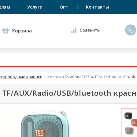
елям
Услуги
Опт
Контакты
Сравнить
Корзина
еспроводные колонки
Колонка Бумбокс TG394 TF/AUX/Radio/USB/blu
 TF/AUX/Radio/USB/bluetooth крас