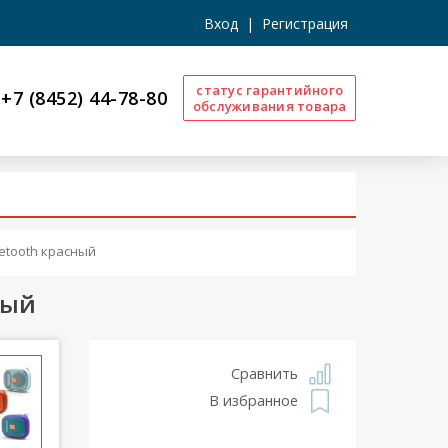
Вход
|
Регистрация
статус гарантийного
+7 (8452) 44-78-80
обслуживания товара
etooth красный
ный
Сравнить
В избранное