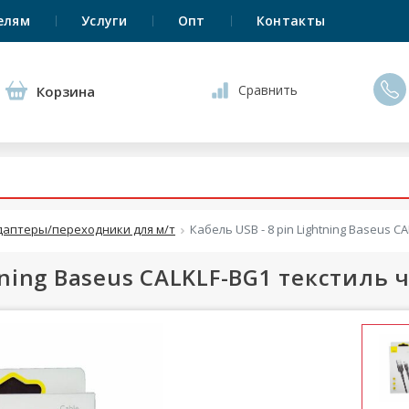
елям
Услуги
Опт
Контакты
Сравнить
Корзина
даптеры/переходники для м/т
Кабель USB - 8 pin Lightning Baseus C
htning Baseus CALKLF-BG1 текстиль 