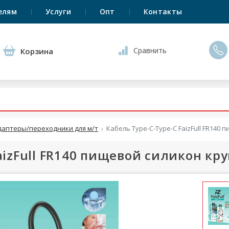
елям
Услуги
Опт
Контакты
Сравнить
Корзина
даптеры/переходники для м/т
Кабель Type-C-Type-C FaizFull FR140 
aizFull FR140 пищевой силикон кру